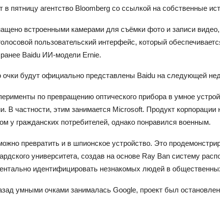
т в пятницу агентство Bloomberg со ссылкой на собственные ис
нащено встроенными камерами для съёмки фото и записи видео,
голосовой пользовательский интерфейс, который обеспечиваетс
ранее Baidu ИИ-модели Ernie.
о очки будут официально представлены Baidu на следующей нед
перименты по превращению оптического прибора в умное устрой
и. В частности, этим занимается Microsoft. Продукт корпорации
ом у гражданских потребителей, однако понравился военным.
можно превратить и в шпионское устройство. Это продемонстри
ардского университета, создав на основе Ray Ban систему расп
ентально идентифицировать незнакомых людей в общественных
азад умными очками занималась Google, проект был остановлен 