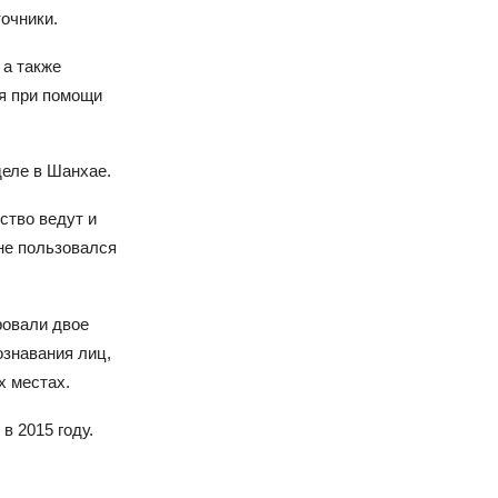
точники.
 а также
я при помощи
еле в Шанхае.
ство ведут и
 не пользовался
ровали двое
ознавания лиц,
 местах.
в 2015 году.