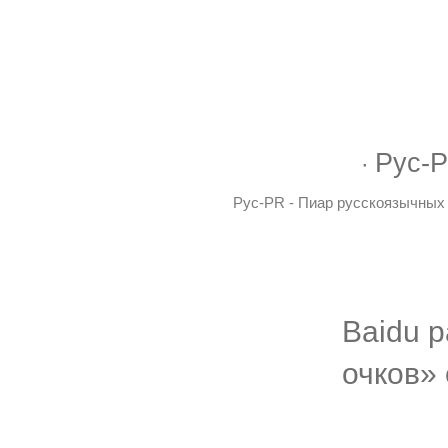
Рус-P
Рус-PR - Пиар русскоязычных 
Baidu 
очков»