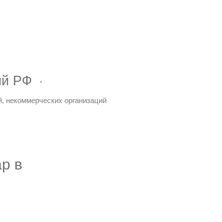
ий РФ
й, некоммерческих организаций
р в