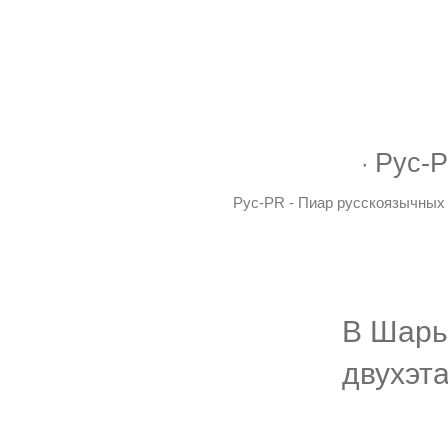
Рус-P
Рус-PR - Пиар русскоязычных 
В Шарь
двухэт