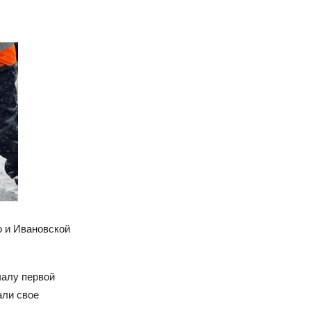
о и Ивановской
чалу первой
али свое