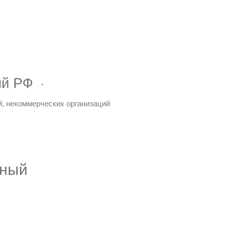
ий РФ
й, некоммерческих организаций
нный