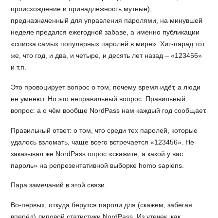
происхождение и принадлежность мутные),
предназначенный для управления паролями, на минувшей
неделе предался ежегодной забаве, а именно публикации
«списка самых популярных паролей в мире». Хит-парад тот
же, что год, и два, и четыре, и десять лет назад – «123456»
и т.п.
Это провоцирует вопрос о том, почему время идёт, а люди
не умнеют. Но это неправильный вопрос. Правильный
вопрос: а о чём вообще NordPass нам каждый год сообщает.
Правильный ответ: о том, что среди тех паролей, которые
удалось взломать, чаще всего встречается «123456». Не
заказывал же NordPass опрос «скажите, а какой у вас
пароль» на репрезентативной выборке homo sapiens.
Пара замечаний в этой связи.
Во-первых, откуда берутся пароли для (скажем, забегая
вперёд) липовой статистики NordPass. Из утечек, как