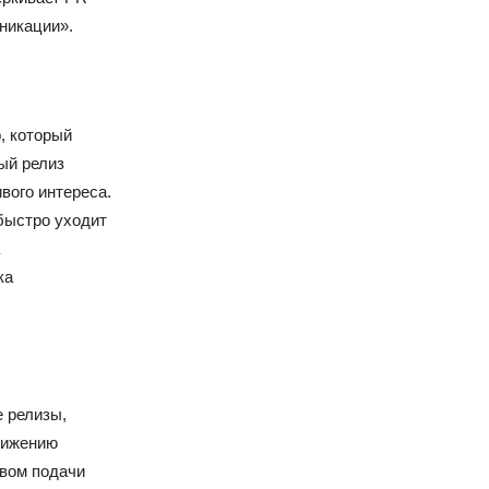
никации».
, который
ый релиз
вого интереса.
быстро уходит
ка
е релизы,
снижению
твом подачи