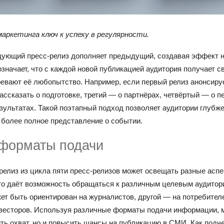
маркетинга ключ к успеху в регулярности.
ующий пресс-релиз дополняет предыдущий, создавая эффект 
означает, что с каждой новой публикацией аудитория получает с
евают её любопытство. Например, если первый релиз анонсируе
ассказать о подготовке, третий — о партнёрах, четвёртый — о п
зультатах. Такой поэтапный подход позволяет аудитории глубже
 более полное представление о событии.
форматы подачи
релиз из цикла пяти пресс-релизов может освещать разные асп
то даёт возможность обращаться к различным целевым аудитор
ет быть ориентирован на журналистов, другой — на потребителе
нвесторов. Используя различные форматы подачи информации, 
ть охват, но и повысить шансы на публикацию в СМИ. Как подч