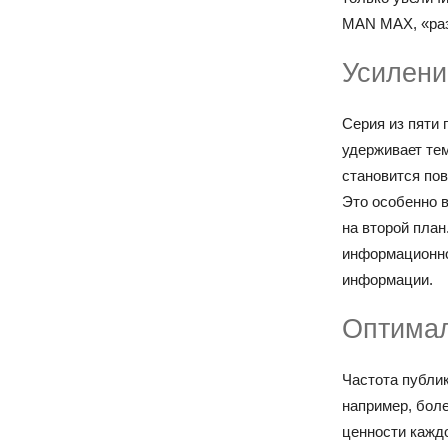
MAN MAX, «раз
Усилени
Серия из пяти
удерживает тем
становится по
Это особенно 
на второй план
информационног
информации.
Оптимал
Частота публи
например, боле
ценности кажд