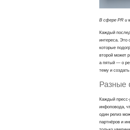
В сфере PR и 
Каждый послед
интереса. Это 
которые подогр
второй может р
а пятый — о ре
тему и создать
Разные 
Каждый пресс-
инфоповода, ч
один релиз мож
партнёров и и
только увеличи