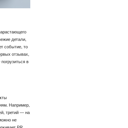
нарастающего
вежие детали,
т событие, то
ервых отзывах,
 погрузиться в
екты
иям. Например,
й, третий — на
можно не
еркивает PR