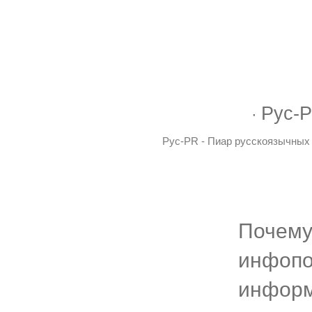
Рус-P
Рус-PR - Пиар русскоязычных 
Почему
инфопо
информ