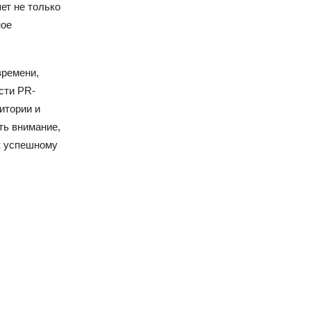
ет не только
ное
времени,
сти PR-
итории и
ть внимание,
 к успешному