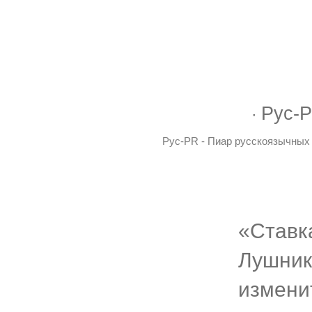
Рус-P
Рус-PR - Пиар русскоязычных 
«Ставк
Лушнико
измени