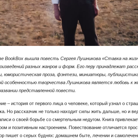
е BookBox вышла повесть Сергея Лушникова «Ставка на жизн
роизведений разных жанров и форм. Его перу принадлежат расс
ки, юмористическая проза, фэнтези, миниатюры, публицистика
 особенностью творчества Лушникова является любовь к жи
названии представленной повести.
ие – история от первого лица о человеке, который узнал о стра
ка. Но рассказчик не только находит силы жить дальше, но и ве
писи о своей борьбе со смертельным недугом. Книга привлекае
ом и позитивным настроением. Повествование отличается прос
тор пишет о серых буднях: домашнем быте, лечении и самолечен