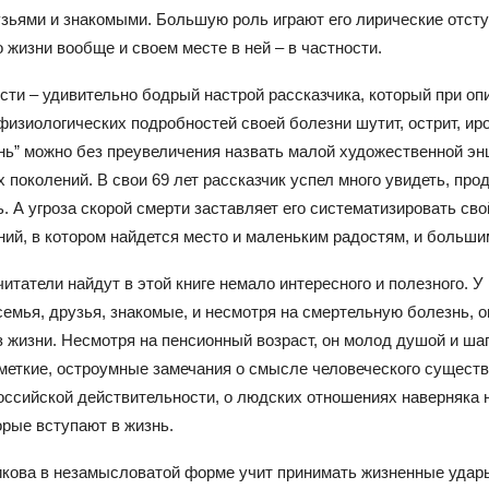
узьями и знакомыми. Большую роль играют его лирические отст
жизни вообще и своем месте в ней – в частности.
ти – удивительно бодрый настрой рассказчика, который при оп
изиологических подробностей своей болезни шутит, острит, иро
знь” можно без преувеличения назвать малой художественной э
 поколений. В свои 69 лет рассказчик успел много увидеть, про
. А угроза скорой смерти заставляет его систематизировать сво
ий, в котором найдется место и маленьким радостям, и больши
итатели найдут в этой книге немало интересного и полезного. У
емья, друзья, знакомые, и несмотря на смертельную болезнь, о
 жизни. Несмотря на пенсионный возраст, он молод душой и шага
меткие, остроумные замечания о смысле человеческого существ
оссийской действительности, о людских отношениях наверняка н
орые вступают в жизнь.
кова в незамысловатой форме учит принимать жизненные удар