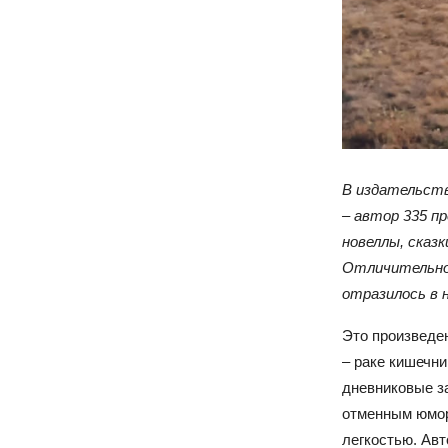
В издательств
– автор 335 п
новеллы, сказ
Отличительной
отразилось в 
Это произведен
– раке кишечни
дневниковые за
отменным юмор
легкостью. Ав