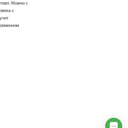
упает. Можно с
овека с
учит
временном