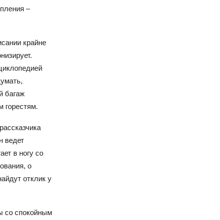
упления –
исании крайне
низирует.
нциклопедией
думать,
й багаж
м горестям.
 рассказчика
н ведет
ет в ногу со
ования, о
айдут отклик у
ы со спокойным