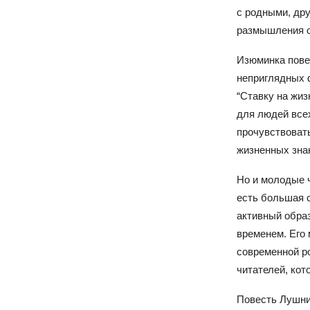
с родными, др
размышления о 
Изюминка повес
неприглядных ф
“Ставку на жи
для людей всех
прочувствовать
жизненных знан
Но и молодые ч
есть большая с
активный образ
временем. Его 
современной р
читателей, кот
Повесть Лушни