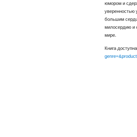
юмором и сдерж
уверенностью у
большим сердц
милосердию и 
мире.
Книга доступна
genre=&product