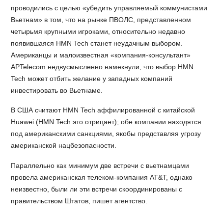
проводились с целью «убедить управляемый коммунистами
Вьетнам» в том, что на рынке ПВОЛС, представленном
четырьмя крупными игроками, относительно недавно
появившаяся HMN Tech станет неудачным выбором.
Американцы и малоизвестная «компания-консультант»
APTelecom недвусмысленно намекнули, что выбор HMN
Tech может отбить желание у западных компаний
инвестировать во Вьетнаме.
В США считают HMN Tech аффилированной с китайской
Huawei (HMN Tech это отрицает); обе компании находятся
под американскими санкциями, якобы представляя угрозу
американской нацбезопасности.
Параллельно как минимум две встречи с вьетнамцами
провела американская телеком-компания AT&T, однако
неизвестно, были ли эти встречи скоординированы с
правительством Штатов, пишет агентство.